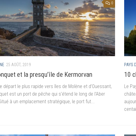
0
NE
25 AOÛT, 2019
PAYS 
nquet et la presqu’île de Kermorvan
10 c
e départ le plus rapide vers îles de Molène et d’Ouessant,
Le Pa
uet est un port de pêche qui s’étend le long de l’Aber
châtea
itué à un emplacement stratégique, le port fut...
aujour
centai