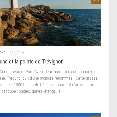
GNE
1 SEP, 2019
unc et la pointe de Trévignon
 Concarneau et Pont-Aven, deux hauts lieux du tourisme en
gne, Trégunc jouit d’une moindre renommée. Cette grosse
ne de 7 000 habitants bénéficie pourtant d’un superbe
al découpé : plages, dunes, étangs, le...