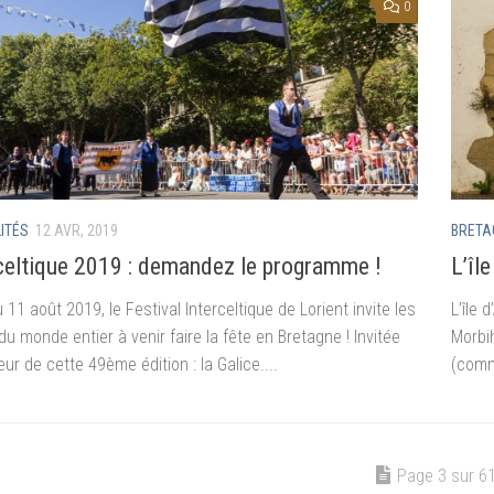
0
ITÉS
12 AVR, 2019
BRETA
celtique 2019 : demandez le programme !
L’île
 11 août 2019, le Festival Interceltique de Lorient invite les
L’île 
du monde entier à venir faire la fête en Bretagne ! Invitée
Morbi
ur de cette 49ème édition : la Galice....
(comm
Page 3 sur 6