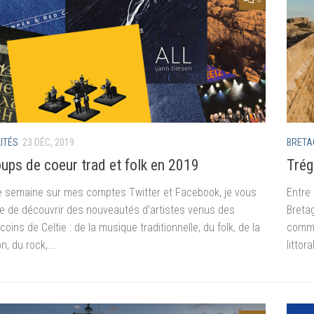
ITÉS
23 DÉC, 2019
BRETA
ups de coeur trad et folk en 2019
Trég
 semaine sur mes comptes Twitter et Facebook, je vous
Entre
e de découvrir des nouveautés d’artistes venus des
Breta
coins de Celtie : de la musique traditionnelle, du folk, de la
commu
, du rock,...
littor