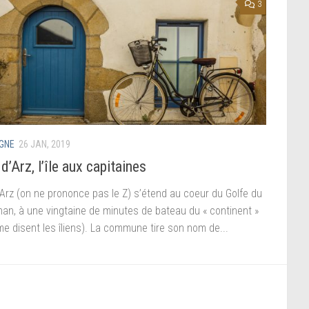
3
GNE
26 JAN, 2019
 d’Arz, l’île aux capitaines
d’Arz (on ne prononce pas le Z) s’étend au coeur du Golfe du
han, à une vingtaine de minutes de bateau du « continent »
e disent les îliens). La commune tire son nom de...
1