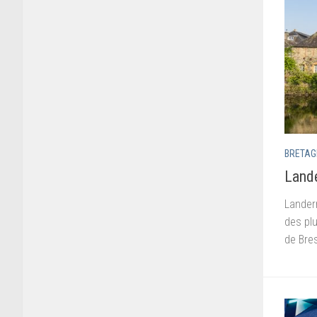
BRETAG
Lande
Landern
des plu
de Bres