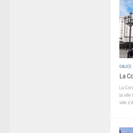
GALICE
La Co
La Coro
la vill
ville s