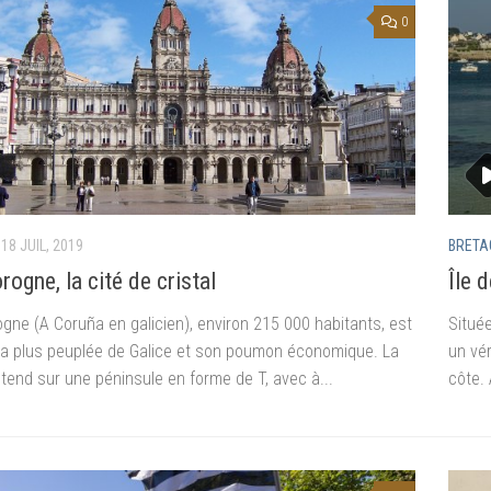
0
18 JUIL, 2019
BRETA
rogne, la cité de cristal
Île 
gne (A Coruña en galicien), environ 215 000 habitants, est
Située
e la plus peuplée de Galice et son poumon économique. La
un vé
’étend sur une péninsule en forme de T, avec à...
côte. 