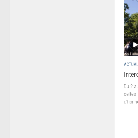
ACTUAL
Inter
Du 2 au
celtes 
d’honne