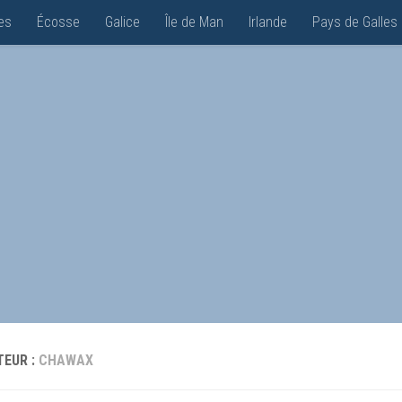
es
Écosse
Galice
Île de Man
Irlande
Pays de Galles
TEUR :
CHAWAX